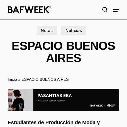
Skip
Menu
to
search
main
content
Notas
Noticias
ESPACIO BUENOS
AIRES
Inicio
»
ESPACIO BUENOS AIRES
Estudiantes de Producción de Moda y