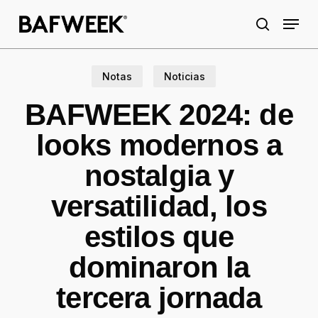
Skip
Menu
to
search
main
content
Notas
Noticias
BAFWEEK 2024: de
looks modernos a
nostalgia y
versatilidad, los
estilos que
dominaron la
tercera jornada