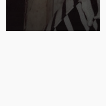
Notas
Noticias
BAFWEEK 2025: Label 99
adopta la tendencia dark glam
para su nueva colección otoño
invierno