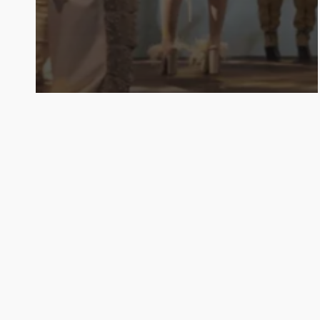
Notas
Noticias
BAFWEEK 2025: la
sustentabilidad y la inclusión,
presentes con Limay Denim