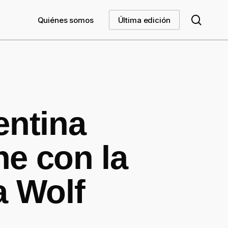
searc
Quiénes somos
Última edición
ntina
he con la
a Wolf