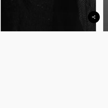
Notas
Noticias
BAFWEEK 2025: Valentina
Schuchner viste la noche con
la feminidad de Virginia Wolf