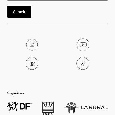
Submit
Notas
Noticias
BAFWEEK 2025: la sustentabilidad y
Organizan:
la inclusión, presentes con Limay
Denim