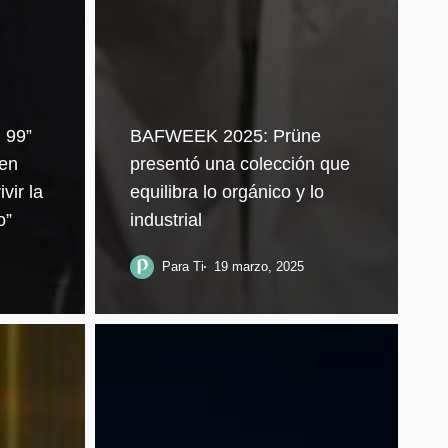
 99”
BAFWEEK 2025: Prüne
en
presentó una colección que
vir la
equilibra lo orgánico y lo
o”
industrial
Para Ti
19 marzo, 2025