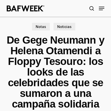
Skip
Menu
to
search
main
content
Notas
Noticias
De Gege Neumann y
Helena Otamendi a
Floppy Tesouro: los
looks de las
celebridades que se
sumaron a una
campaña solidaria