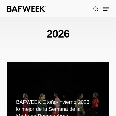
Skip
Menu
to
search
main
content
2026
BAFWEEK Otoño-invierno 2026:
lo mejor de la Semana de la
Moda en Buenos Aires