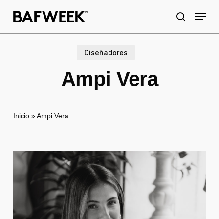
Skip
Menu
to
search
main
content
Diseñadores
Ampi Vera
Inicio
»
Ampi Vera