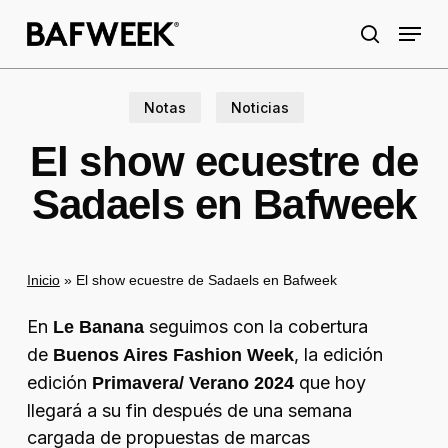
Skip
Menu
to
search
main
content
Notas
Noticias
El show ecuestre de
Sadaels en Bafweek
Inicio
»
El show ecuestre de Sadaels en Bafweek
En
seguimos con la cobertura
Le Banana
de
, la edición
Buenos Aires Fashion Week
edición
que hoy
Primavera/ Verano 2024
llegará a su fin después de una semana
cargada de propuestas de marcas