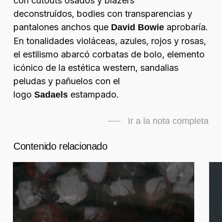
con
cutouts
osados y blazers
deconstruídos,
bodies
con transparencias y
pantalones anchos que
aprobaría.
David Bowie
En tonalidades violáceas, azules, rojos y rosas,
el estilismo abarcó corbatas de bolo, elemento
icónico de la estética
western
, sandalias
peludas y pañuelos con el
logo
estampado.
Sadaels
Ir a la nota completa
Contenido relacionado